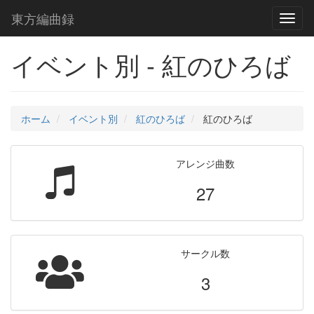
東方編曲録
Toggl
naviga
イベント別 - 紅のひろば
ホーム
イベント別
紅のひろば
紅のひろば
アレンジ曲数
27
サークル数
3