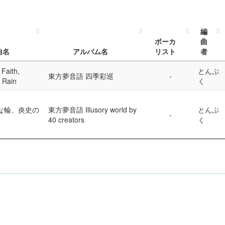
編
ボーカ
曲
曲名
アルバム名
リスト
者
 Faith,
とんぷ
東方夢音語 四季彩巡
l Rain
く
な輪、炎史の
東方夢音語 Illusory world by
とんぷ
40 creators
く