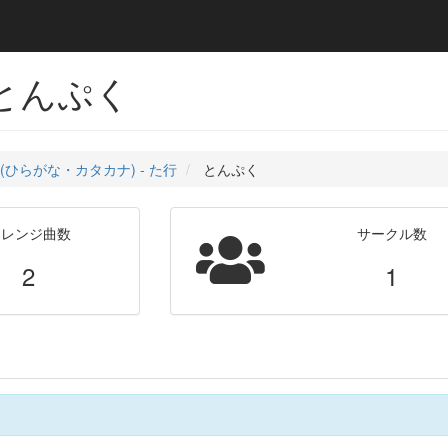
 とんぷく
(ひらがな・カタカナ) - た行
とんぷく
アレンジ曲数
サークル数
2
1