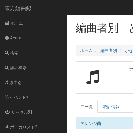
東方編曲録
編曲者別 -
ホーム
About
ホーム
編曲者別
かな
検索
詳細検索
原曲別
イベント別
曲一覧
統計情報
サークル別
アレンジ曲
ボーカリスト別