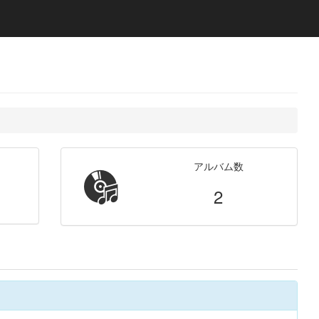
アルバム数
2