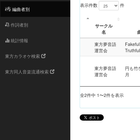
表示件数
件
編曲者別
作詞者別
サークル
名
統計情報
東方夢音語
Fakeful
運営会
Truthfu
東方カラオケ検索
東方夢音語
円も竹
東方同人音楽流通検索
運営会
月
全2件中 1〜2件を表示