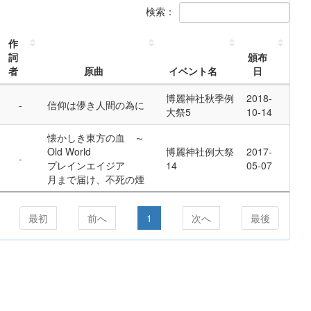
検索：
作
詞
頒布
者
原曲
イベント名
日
博麗神社秋季例
2018-
信仰は儚き人間の為に
大祭5
10-14
懐かしき東方の血 ～
Old World
博麗神社例大祭
2017-
プレインエイジア
14
05-07
月まで届け、不死の煙
最初
前へ
1
次へ
最後