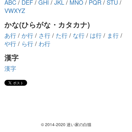
ABC
/
DEF
/
GHI
/
JKL
/
MNO
/
PQR
/
STU
/
VWXYZ
かな(ひらがな・カタカナ)
あ行
/
か行
/
さ行
/
た行
/
な行
/
は行
/
ま行
/
や行
/
ら行
/
わ行
漢字
漢字
© 2014-2020 迷い家の白猫