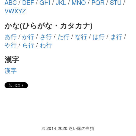
ABC
/
DEF
/
GHI
/
JKL
/
MNO
/
PQR
/
STU
/
VWXYZ
かな(ひらがな・カタカナ)
あ行
/
か行
/
さ行
/
た行
/
な行
/
は行
/
ま行
/
や行
/
ら行
/
わ行
漢字
漢字
© 2014-2020 迷い家の白猫