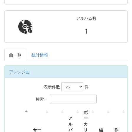
アルバム数
1
曲一覧
統計情報
アレンジ曲
表示件数
件
検索：
ボ
ア
ー
ル
カ
サー
バ
リ
編
作