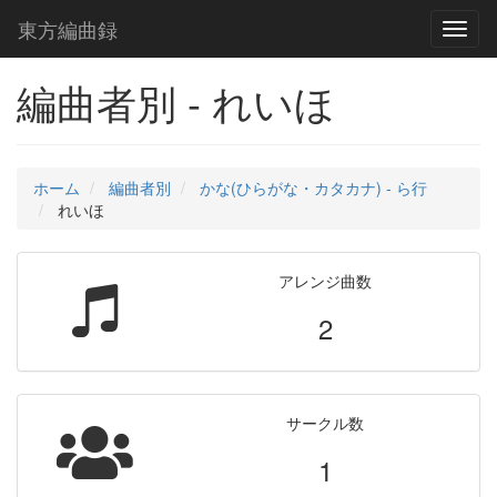
東方編曲録
Toggl
naviga
編曲者別 - れいほ
ホーム
編曲者別
かな(ひらがな・カタカナ) - ら行
れいほ
アレンジ曲数
2
サークル数
1