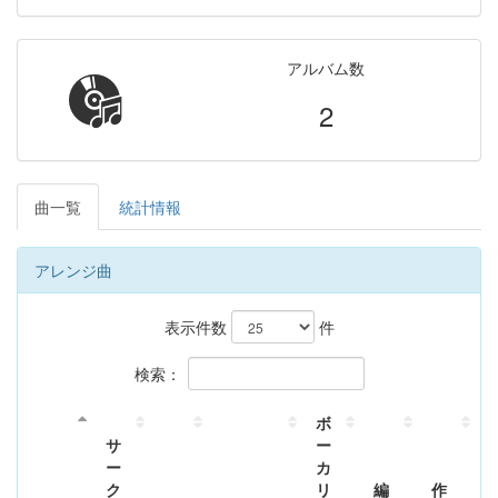
アルバム数
2
曲一覧
統計情報
アレンジ曲
表示件数
件
検索：
ボ
サ
ー
ー
カ
ク
リ
編
作