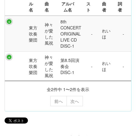
ル
曲
アルバ
ス
曲
詞
名
名
ム名
ト
者
者
8th
神々
東方
CONCERT
が愛
れい
吹奏
ORIGINAL
した
ほ
樂団
LIVE CD
風祝
DISC-1
神々
東方
第8.5回演
が愛
れい
吹奏
奏会
した
ほ
樂団
DISC-1
風祝
全2件中 1〜2件を表示
前へ
次へ