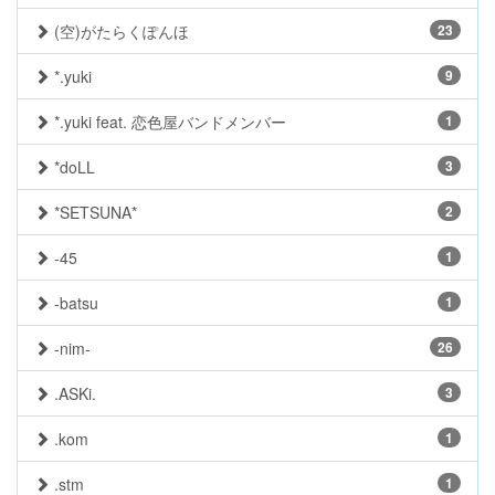
(空)がたらくぽんほ
23
*.yuki
9
*.yuki feat. 恋色屋バンドメンバー
1
*doLL
3
*SETSUNA*
2
-45
1
-batsu
1
-nim-
26
.ASKi.
3
.kom
1
.stm
1