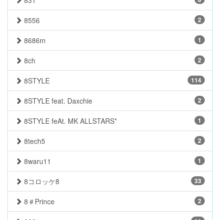
831
8556
2
8686m
1
8ch
2
8STYLE
114
8STYLE feat. Daxchie
2
8STYLE feAt. MK ALLSTARS*
1
8tech5
2
8waru11
1
8コロッケ8
33
8＃Prince
2