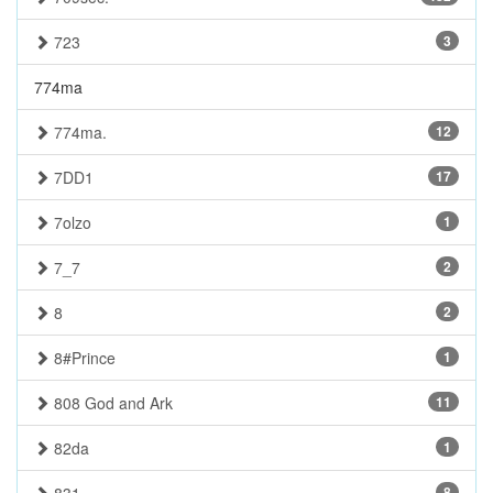
723
3
774ma
774ma.
12
7DD1
17
7olzo
1
7_7
2
8
2
8#Prince
1
808 God and Ark
11
82da
1
8