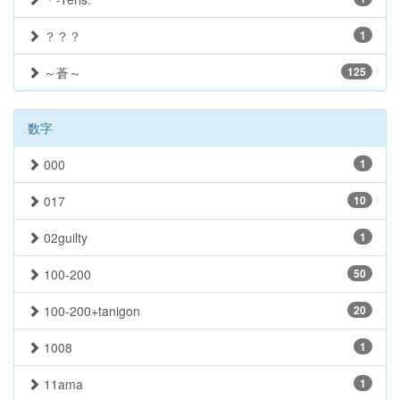
？？？
1
～蒼～
125
数字
000
1
017
10
02guilty
1
100-200
50
100-200+tanigon
20
1008
1
11ama
1