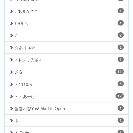
↓あまかさ↑
1
∑θＲ△
1
√
2
☆ありゅ☆
2
♂ドレミ先輩♂
1
〆G
14
・1110.λ
5
・・あーけ
12
월홍시장Yes! Mart Is Open
1
＄
1
＊-Teris.
1