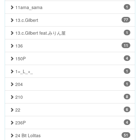
11ama_sama
1
13.c.Gilbert
77
13.c.Gilbert feat.みりん屋
1
136
11
150P
4
1=_L_+_
1
204
1
210
8
22
6
236P
4
24 Bit Lolitas
51