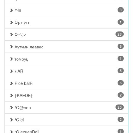
Φhi
3
Ωμεγα
1
Ωペン
23
Аутумн леавес
5
томоуџ
1
ЯAR
5
Яice balR
6
†KAEDE†
2
℃@non
20
℃iel
2
℃lexuenDoll
1