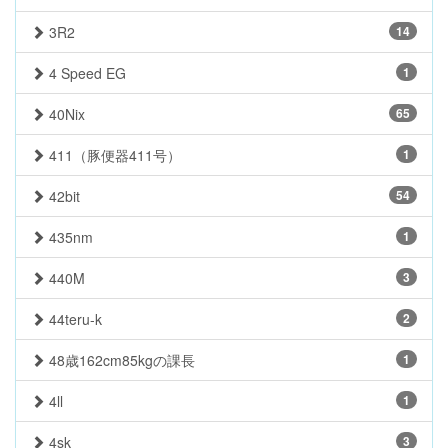
3R2
14
4 Speed EG
1
40Nix
65
411（豚便器411号）
1
42bit
54
435nm
1
440M
3
44teru-k
2
48歳162cm85kgの課長
1
4ll
1
4sk
3