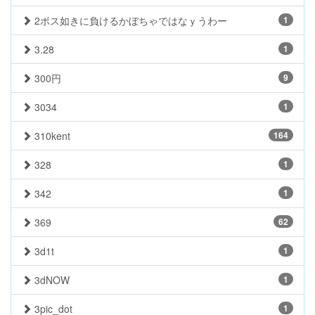
2ボス如きに負けるかぼちゃではなｙうわー
1
3.28
1
300円
9
3034
1
310kent
164
328
1
342
1
369
62
3d1t
1
3dNOW
1
3pic_dot
1