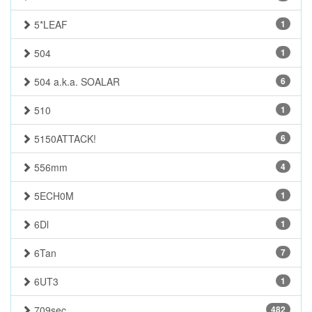
5*LEAF
1
504
1
504 a.k.a. SOALAR
6
510
1
5150ATTACK!
6
556mm
4
5ECH0M
1
6Dl
1
6Tan
7
6UT3
1
709sec.
482