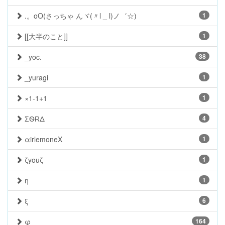
.。oO(さっちゃ んヾ(〃l _ l)ノ゛☆)
1
[[大半のこと]]
1
_yoc.
38
_yuragi
1
×1-1+1
1
ƩѲɌΔ
4
αirlemoneX
1
ζyouζ
1
η
1
ξ
6
φ
164