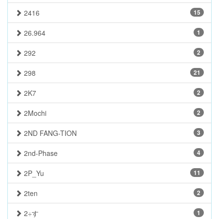
2416
15
26.964
1
292
2
298
21
2K7
2
2Mochi
2
2ND FANG-TION
3
2nd-Phase
4
2P_Yu
11
2ten
2
2÷す
1