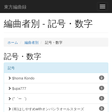
東方編曲録
Toggl
naviga
編曲者別 - 記号・数字
ホーム
編曲者別
記号・数字
記号・数字
記号
$homa Kondo
2
$upa777
1
(*゜ー゜)
1
(有)はしやすめwithオンパシラオールスターズ
3