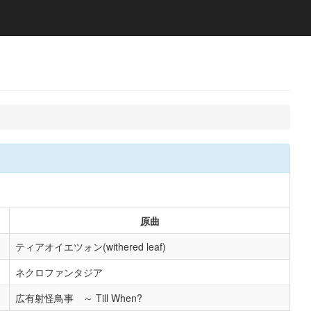
原曲
ティアオイエツォン(withered leaf)
ネクロファンタジア
広有射怪鳥事 ～ Till When?