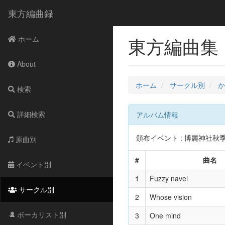
東方編曲録
東方編曲集 
ホーム
About
ホーム
サークル別
か
検索
詳細検索
アルバム情報
頒布イベント : 博麗神社秋季例大
原曲別
#
曲名
イベント別
1
Fuzzy navel
サークル別
2
Whose vision
ボーカリスト別
3
One mind