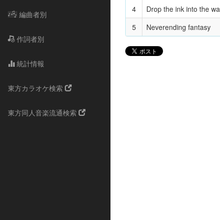
4
Drop the ink into the wa
編曲者別
5
Neverending fantasy
作詞者別
統計情報
東方カラオケ検索
東方同人音楽流通検索