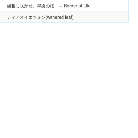
幽雅に咲かせ、墨染の桜 ～ Border of Life
ティアオイエツォン(withered leaf)