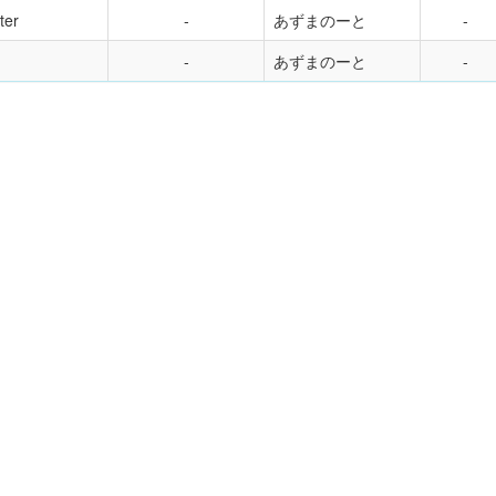
ter
あずまのーと
あずまのーと