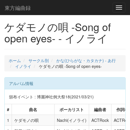
東方編曲録
Toggl
naviga
ケダモノの唄 -Song of
open eyes- - イノライ
ホーム
サークル別
かな(ひらがな・カタカナ) - あ行
イノライ
ケダモノの唄 -Song of open eyes-
アルバム情報
頒布イベント : 博麗神社例大祭18(2021/03/21)
#
曲名
ボーカリスト
編曲者
作詞者
1
ケダモノの唄
Nachi(イノライ)
ACTRock
ACTRoc