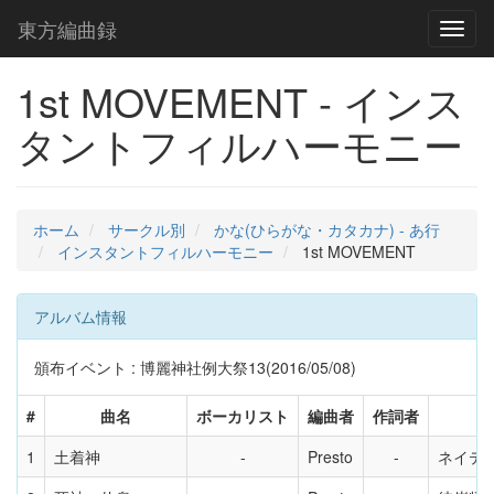
東方編曲録
Toggl
naviga
1st MOVEMENT - インス
タントフィルハーモニー
ホーム
サークル別
かな(ひらがな・カタカナ) - あ行
インスタントフィルハーモニー
1st MOVEMENT
アルバム情報
頒布イベント : 博麗神社例大祭13(2016/05/08)
#
曲名
ボーカリスト
編曲者
作詞者
1
土着神
Presto
ネイテ