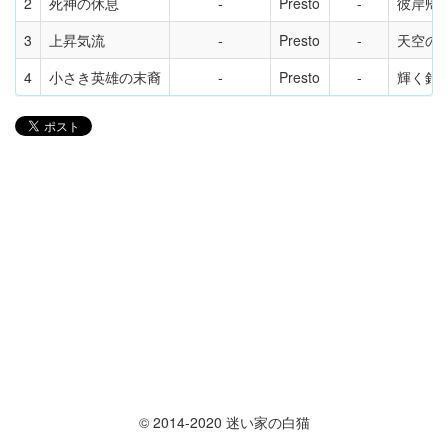
2
死神の休息
Presto
彼岸帰航 
3
上昇気流
Presto
天空の
4
小さき英雄の末裔
Presto
輝く針の小
© 2014-2020 迷い家の白猫