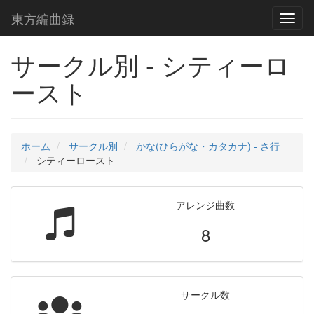
東方編曲録
Toggl
naviga
サークル別 - シティーロ
ースト
ホーム
サークル別
かな(ひらがな・カタカナ) - さ行
シティーロースト
アレンジ曲数
8
サークル数