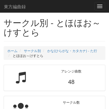
東方編曲録
Toggl
naviga
サークル別 - とほほお～
けすとら
ホーム
サークル別
かな(ひらがな・カタカナ) - た行
とほほお～けすとら
アレンジ曲数
48
サークル数