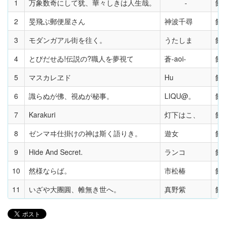
1
万象数奇にして犹、華々しきは人生哉。
飴
2
旻飛ぶ郵便屋さん
神波千尋
飴
3
モダンガアル街を往く。
うたしま
飴
4
とびだせゐ!伝説の?職人を夢視て
蒼-aoi-
飴
5
マスカレヱド
Hu
飴
6
識らぬが佛、視ぬが秘事。
LIQU@。
飴
7
Karakuri
灯下はこ、
飴
8
ゼンマヰ仕掛けの神は斯く語りき。
遊女
飴
9
Hide And Secret.
ランコ
飴
10
然様ならば。
市松椿
飴
11
いざや大團圓、帷無き世へ。
真野紫
飴