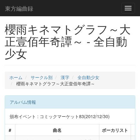
東方編曲録
Toggl
naviga
櫻雨キネマトグラフ～大
正壹佰年奇譚～ - 全自動
少女
ホーム
サークル別
漢字
全自動少女
櫻雨キネマトグラフ～大正壹佰年奇譚～
アルバム情報
頒布イベント : コミックマーケット83(2012/12/30)
#
曲名
ボーカリスト