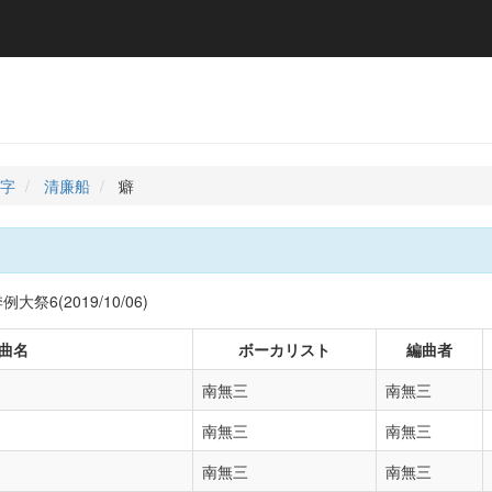
字
清廉船
癖
祭6(2019/10/06)
曲名
ボーカリスト
編曲者
南無三
南無三
南無三
南無三
南無三
南無三