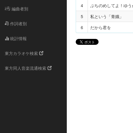
4
ぶちのめしてよ！ゆう
編曲者別
5
私という「青娥」
作詞者別
6
だから君を
統計情報
東方カラオケ検索
東方同人音楽流通検索