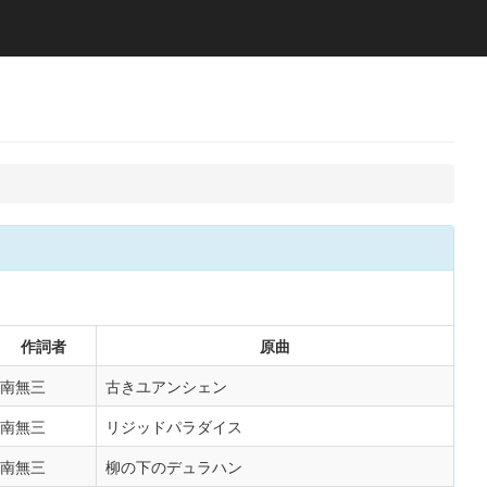
作詞者
原曲
南無三
古きユアンシェン
南無三
リジッドパラダイス
南無三
柳の下のデュラハン