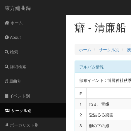
東方編曲録
癖 - 清廉船
ホーム
About
ホーム
サークル別
漢
検索
詳細検索
アルバム情報
頒布イベント : 博麗神社秋季例大
原曲別
#
イベント別
1
ねぇ、青娥
サークル別
2
愛溢るる楽園
ボーカリスト別
3
柳の下の娘