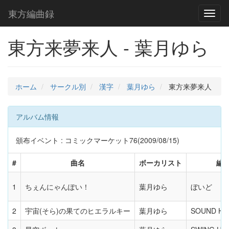
東方編曲録
Toggl
naviga
東方来夢来人 - 葉月ゆら
ホーム
サークル別
漢字
葉月ゆら
東方来夢来人
アルバム情報
頒布イベント : コミックマーケット76(2009/08/15)
#
曲名
ボーカリスト
編
1
ちぇんにゃんぽい！
葉月ゆら
ぼいど
2
宇宙(そら)の果てのヒエラルキー
葉月ゆら
SOUND HO