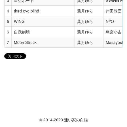
3
星空ボート
葉月ゆら
SWING HO
4
third eye blind
葉月ゆら
岸田教団
5
WING
葉月ゆら
NYO
6
自我崩壊
葉月ゆら
鳥宮小吉
7
Moon Struck
葉月ゆら
Masayoshi 
© 2014-2020 迷い家の白猫