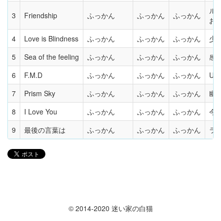
ル
3
Friendship
ふっかん
ふっかん
ふっかん
お
4
Love is Blindness
ふっかん
ふっかん
ふっかん
少女
5
Sea of the feeling
ふっかん
ふっかん
ふっかん
感情
6
F.M.D
ふっかん
ふっかん
ふっかん
U
7
Prism Sky
ふっかん
ふっかん
ふっかん
幽霊
8
I Love You
ふっかん
ふっかん
ふっかん
今昔
9
最後の言葉は
ふっかん
ふっかん
ふっかん
ラ
© 2014-2020 迷い家の白猫