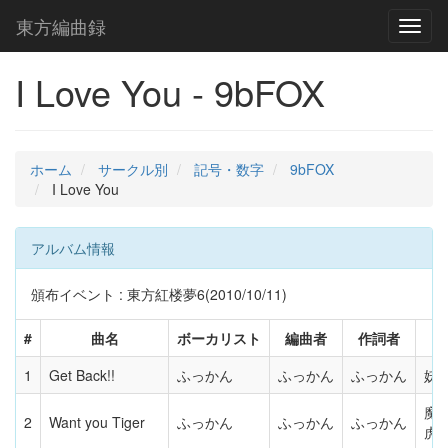
東方編曲録
Toggl
naviga
I Love You - 9bFOX
ホーム
サークル別
記号・数字
9bFOX
I Love You
アルバム情報
頒布イベント : 東方紅楼夢6(2010/10/11)
#
曲名
ボーカリスト
編曲者
作詞者
1
Get Back!!
ふっかん
ふっかん
ふっかん
妖
魔
2
Want you Tiger
ふっかん
ふっかん
ふっかん
虎