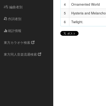
4
Ornamented World
編曲者別
5
Hysteria and Melancho
作詞者別
6
Twilight.
統計情報
東方カラオケ検索
東方同人音楽流通検索