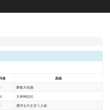
詞者
原曲
夢殿大祀廟
人
大神神話伝
運河を行き交う人妖