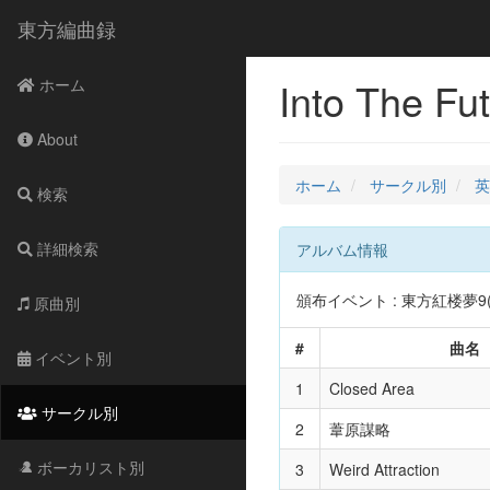
東方編曲録
Into The Fu
ホーム
About
ホーム
サークル別
英
検索
詳細検索
アルバム情報
頒布イベント : 東方紅楼夢9(20
原曲別
#
曲名
イベント別
1
Closed Area
サークル別
2
葦原謀略
ボーカリスト別
3
Weird Attraction