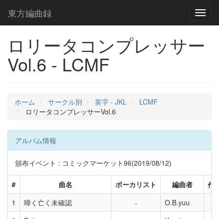
東方編曲録
Toggl
naviga
ロリータコンプレッサー
Vol.6 - LCMF
ホーム
サークル別
英字 - JKL
LCMF
ロリータコンプレッサーVol.6
アルバム情報
頒布イベント : コミックマーケット96(2019/08/12)
#
曲名
ボーカリスト
編曲者
作
1
啼く亡く未確認
O.B.yuu