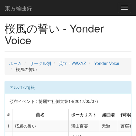
東方編曲録
Toggl
naviga
桜風の誓い - Yonder
Voice
ホーム
サークル別
英字 - VWXYZ
Yonder Voice
桜風の誓い
アルバム情報
頒布イベント : 博麗神社例大祭14(2017/05/07)
#
曲名
ボーカリスト
編曲者
作詞者
1
桜風の誓い
瑶山百霊
天遊
蒼羅杏