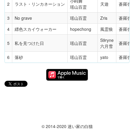
小峠舞
2
ラスト・リンカネーション
天遊
蒼羅杏
瑶山百霊
3
No grave
瑶山百霊
Zris
蒼羅杏
4
縹色スカイウォーカー
hopechong
風霊狼
蒼羅杏
S9ryne
5
私を見つけた日
瑶山百霊
蒼羅杏
六月雪
6
落砂
瑶山百霊
yato
蒼羅杏
© 2014-2020 迷い家の白猫