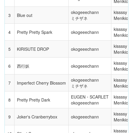
Menikichi
okogeeechann
kissssy
3
Blue out
ミチザネ
Menikichi
kissssy
4
Pretty Pretty Spark
okogeeechann
Menikichi
kissssy
5
KIRISUTE DROP
okogeeechann
Menikichi
kissssy
6
西行妖
okogeeechann
Menikichi
okogeeechann
kissssy
7
Imperfect Cherry Blossom
ミチザネ
Menikichi
EUGEN・SCARLET
kissssy
8
Pretty Pretty Dark
okogeeechann
Menikichi
kissssy
9
Joker's Cranberrybox
okogeeechann
Menikichi
kissssy