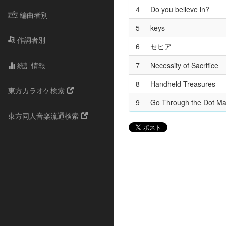
4
Do you believe in?
編曲者別
5
keys
作詞者別
6
セピア
統計情報
7
Necessity of Sacrifice
8
Handheld Treasures
東方カラオケ検索
9
Go Through the Dot Mat
東方同人音楽流通検索