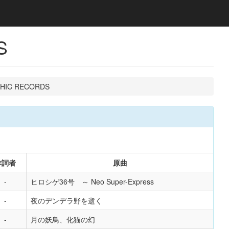
S
RASHIC RECORDS
作詞者
原曲
ヒロシゲ36号 ～ Neo Super-Express
夜のデンデラ野を逝く
月の妖鳥、化猫の幻