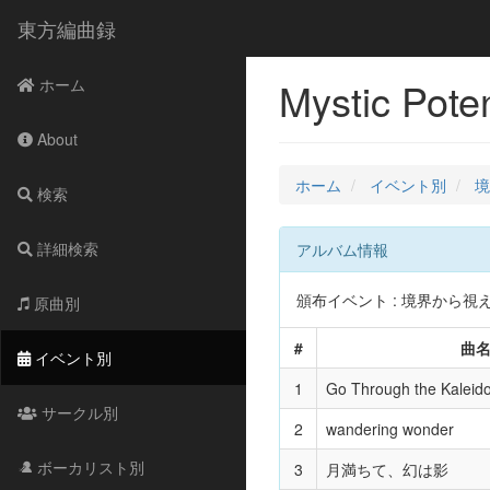
東方編曲録
Mystic Pot
ホーム
About
ホーム
イベント別
境
検索
詳細検索
アルバム情報
頒布イベント : 境界から視えた外
原曲別
#
曲
イベント別
1
Go Through the Kaleid
サークル別
2
wandering wonder
ボーカリスト別
3
月満ちて、幻は影