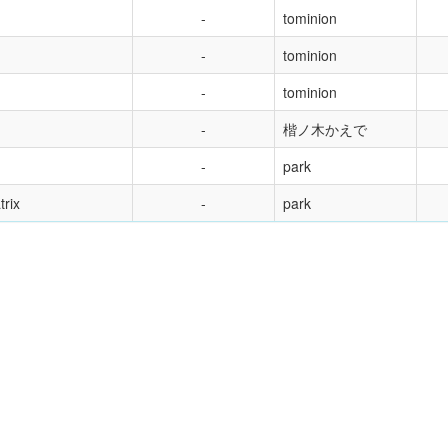
tominion
tominion
tominion
楷ノ木かえで
park
rix
park