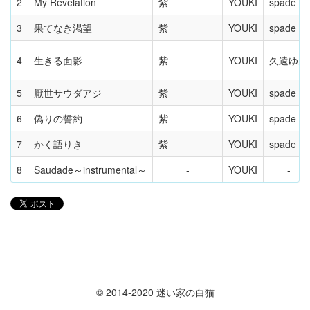
2
My Revelation
紫
YOUKI
spade
3
果てなき渇望
紫
YOUKI
spade
4
生きる面影
紫
YOUKI
久遠ゆん
5
厭世サウダアジ
紫
YOUKI
spade
6
偽りの誓約
紫
YOUKI
spade
7
かく語りき
紫
YOUKI
spade
8
Saudade～instrumental～
YOUKI
© 2014-2020 迷い家の白猫