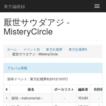
東方編曲録
Toggl
naviga
厭世サウダアジ -
MisteryCircle
ホーム
イベント別
東方紅楼夢
東方紅楼夢8
厭世サウダアジ - MisteryCircle
アルバム情報
頒布イベント : 東方紅楼夢8(2012/10/07)
#
曲名
ボーカリスト
編曲者
作詞者
1
顕現～instrumental～
YOUKI