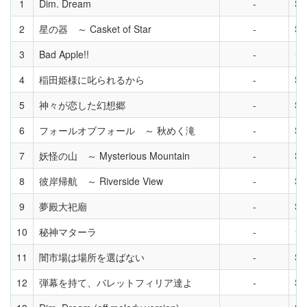
1
Dim. Dream
Sy
2
星の器 ～ Casket of Star
Sy
3
Bad Apple!!
ラ
4
稲田姫様に叱られるから
Sy
5
神々が恋した幻想郷
Sy
6
フォールオブフォール ～ 秋めく滝
Sy
7
妖怪の山 ～ Mysterious Mountain
Sy
8
彼岸帰航 ～ Riverside View
Sy
9
夢殿大祀廟
Sy
10
秘神マターラ
ラ
11
闇市場は場所を選ばない
Sy
12
弾幕を持て、バレットフィリア達よ
Sy