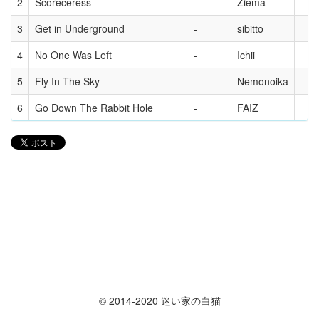
2
Scoreceress
Ziema
3
Get in Underground
sibitto
4
No One Was Left
Ichii
5
Fly In The Sky
Nemonoika
6
Go Down The Rabbit Hole
FAIZ
© 2014-2020 迷い家の白猫