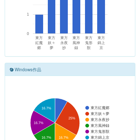
1
0
東方
東方
東方
東方
東方
東方
紅魔
妖々
永夜
風神
鬼形
錦上
郷
夢
抄
録
獣
京
Windows作品
東方紅魔郷
16.7%
東方妖々夢
25%
東方永夜抄
16.7%
東方風神録
東方鬼形獣
東方錦上京
16.7%
16.7%