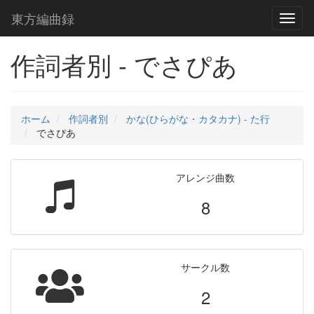
東方編曲録
Toggl
naviga
作詞者別 - でさぴあ
ホーム
作詞者別
かな(ひらがな・カタカナ) - た行
でさぴあ
アレンジ曲数
8
サークル数
2