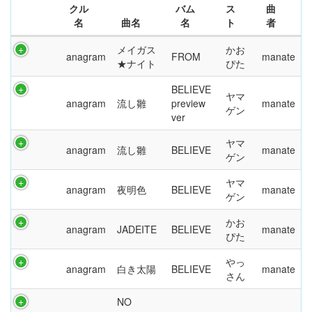
クル
バム
ス
曲
名
曲名
名
ト
者
メイガス
かお
anagram
FROM
manate
★ナイト
ぴた
BELIEVE
ヤマ
anagram
流し雛
preview
manate
ゲン
ver
ヤマ
anagram
流し雛
BELIEVE
manate
ゲン
ヤマ
anagram
夜明色
BELIEVE
manate
ゲン
かお
anagram
JADEITE
BELIEVE
manate
ぴた
やっ
anagram
白き太陽
BELIEVE
manate
さん
NO