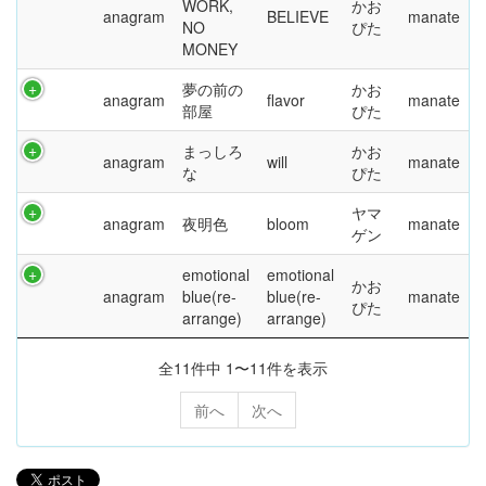
WORK,
かお
anagram
BELIEVE
manate
NO
ぴた
MONEY
夢の前の
かお
anagram
flavor
manate
部屋
ぴた
まっしろ
かお
anagram
will
manate
な
ぴた
ヤマ
anagram
夜明色
bloom
manate
ゲン
emotional
emotional
かお
anagram
blue(re-
blue(re-
manate
ぴた
arrange)
arrange)
全11件中 1〜11件を表示
前へ
次へ