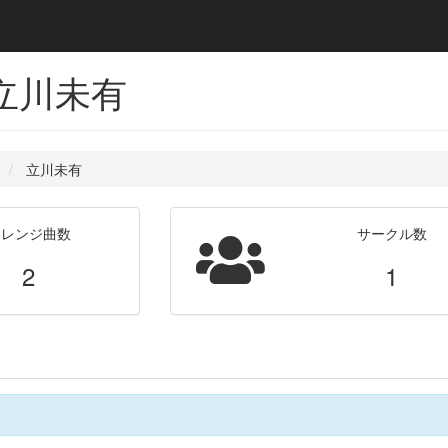
 立川未有
立川未有
アレンジ曲数
サークル数
2
1