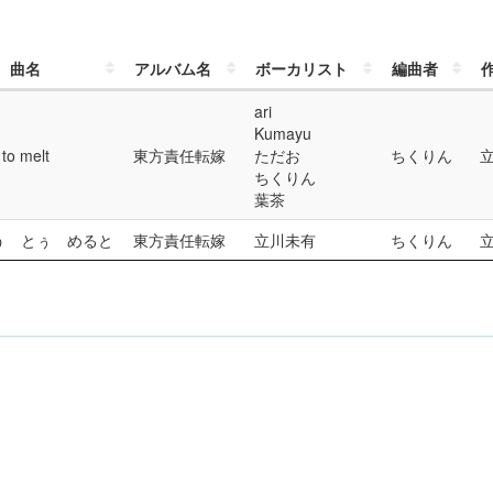
曲名
アルバム名
ボーカリスト
編曲者
ari
Kumayu
to melt
東方責任転嫁
ただお
ちくりん
ちくりん
葉茶
う とぅ めると
東方責任転嫁
立川未有
ちくりん