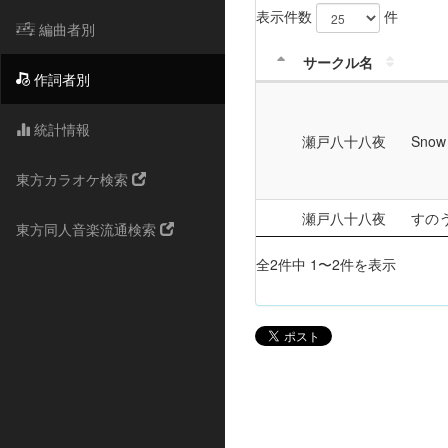
表示件数
件
編曲者別
サークル名
作詞者別
統計情報
瀬戸八十八夜
Snow 
東方カラオケ検索
瀬戸八十八夜
すの
東方同人音楽流通検索
全2件中 1〜2件を表示