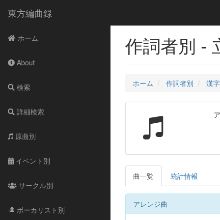
東方編曲録
作詞者別 -
ホーム
About
ホーム
作詞者別
漢字
検索
詳細検索
原曲別
イベント別
曲一覧
統計情報
サークル別
アレンジ曲
ボーカリスト別