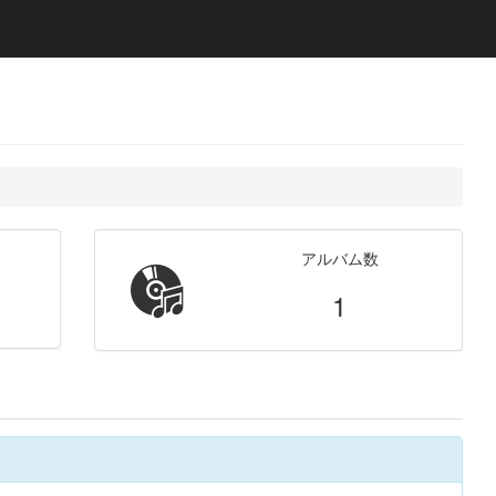
アルバム数
1