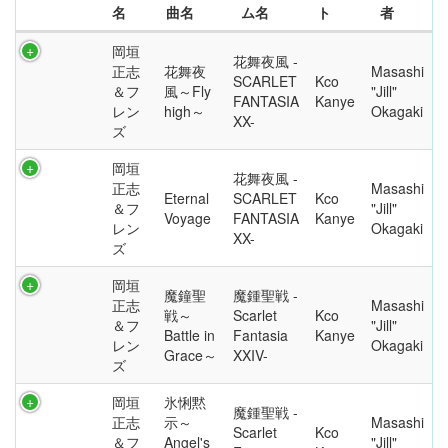
名
曲名
ム名
ト
者
岡垣
花舞夜風 -
正志
花舞夜
Masashi
SCARLET
Kco
＆フ
風～Fly
"Jill"
FANTASIA
Kanye
レン
high～
Okagaki
XX-
ズ
岡垣
花舞夜風 -
正志
Masashi
Eternal
SCARLET
Kco
＆フ
"Jill"
Voyage
FANTASIA
Kanye
レン
Okagaki
XX-
ズ
岡垣
魔鐘聖
魔鍾聖戦 -
正志
Masashi
戦～
Scarlet
Kco
＆フ
"Jill"
Battle in
Fantasia
Kanye
レン
Okagaki
Grace～
XXIV-
ズ
岡垣
氷悧黙
魔鍾聖戦 -
正志
示～
Masashi
Scarlet
Kco
＆フ
Angel's
"Jill"