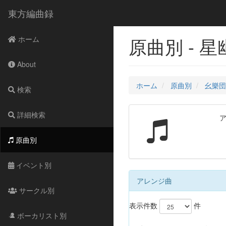
東方編曲録
原曲別 - 
ホーム
About
ホーム
原曲別
幺樂団の
検索
詳細検索
原曲別
イベント別
アレンジ曲
サークル別
表示件数
件
ボーカリスト別