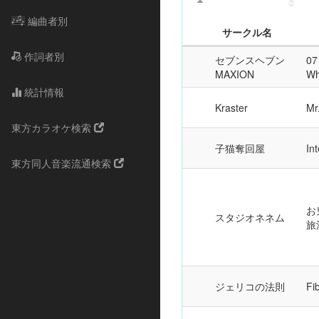
編曲者別
サークル名
作詞者別
セブンスヘブン
07
MAXION
Wh
統計情報
Kraster
Mr
東方カラオケ検索
子猫奪回屋
In
東方同人音楽流通検索
お
スタジオネネム
旅
ジェリコの法則
Fi