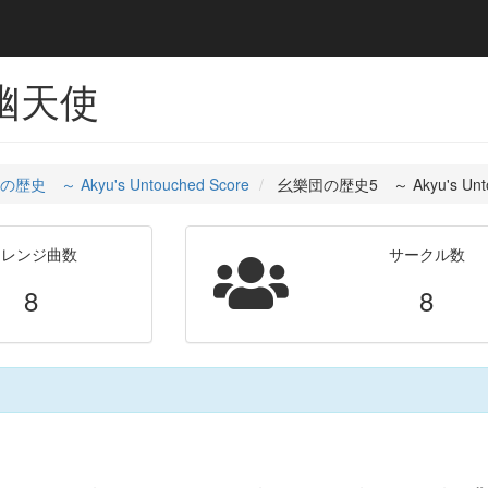
星幽天使
歴史 ～ Akyu's Untouched Score
幺樂団の歴史5 ～ Akyu's Untou
アレンジ曲数
サークル数
8
8