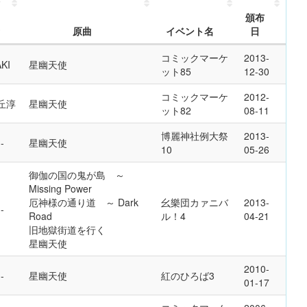
頒布
原曲
イベント名
日
コミックマーケ
2013-
KI
星幽天使
ット85
12-30
コミックマーケ
2012-
丘淳
星幽天使
ット82
08-11
博麗神社例大祭
2013-
星幽天使
10
05-26
御伽の国の鬼が島 ～
Missing Power
厄神様の通り道 ～ Dark
幺樂団カァニバ
2013-
Road
ル！4
04-21
旧地獄街道を行く
星幽天使
2010-
星幽天使
紅のひろば3
01-17