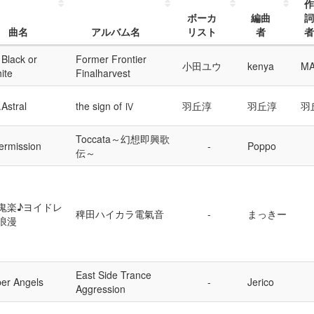
作
ボーカ
編曲
詞
曲名
アルバム名
リスト
者
者
 Black or
Former Frontier
小田ユウ
kenya
MA
ite
Finalharvest
.Astral
the sign of Ⅳ
羽丘淳
羽丘淳
羽
Toccata～幻想即興歌
termission
Poppo
伝～
鬼楽♪ヨイドレ
稗田ハイカラ電氣音
まっきー
浪漫
East Side Trance
ber Angels
Jerico
Aggression