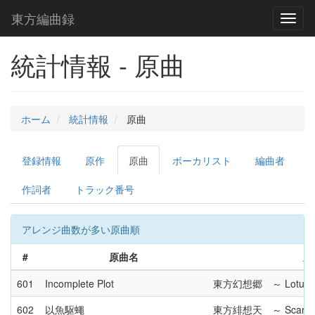
東方編曲録
Toggl
naviga
統計情報 - 原曲
ホーム
統計情報
原曲
登録情報
原作
原曲
ボーカリスト
編曲者
作詞者
トラック番号
アレンジ曲数が多い原曲順
#
原曲名
原
601
Incomplete Plot
東方幻想郷 ～ Lotus Lan
602
以魚駆蠅
東方緋想天 ～ Scarlet W