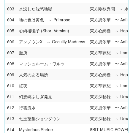
603
水没した沈愁地獄
東方剛欲異聞 ～ 水
604
地の色は黄色 ～ Primrose
東方憑依華 〜 Antinomy 
605
心綺楼囃子 (Short Version)
東方心綺楼 ～ Hopeless
606
アンノウンX ～ Occultly Madness
東方憑依華 〜 Antinomy 
607
魔所
東方萃夢想 ～ Immaterial
608
マッシュルーム・ワルツ
東方憑依華 〜 Antinomy 
609
人気のある場所
東方心綺楼 ～ Hopeless
610
紅夜
東方萃夢想 ～ Immaterial
611
幻想郷ふしぎ発見
東方深秘録 ～ Urban Leg
612
行雲流水
東方憑依華 〜 Antinomy 
613
七玉蒐集ショウダウン
東方深秘録 ～ Urban Leg
614
Mysterious Shrine
8BIT MUSIC POWER 