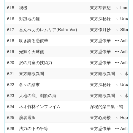
615
禍機
東方萃夢想 ～ Immaterial
616
対蹠地の鐘
東方深秘録 ～ Urban Leg
617
呑んべぇのレムリア(Retro Ver)
東方儚月抄 ～ Silent Sin
618
咲き誇る憑依華
東方憑依華 〜 Antinomy 
619
光輝く天球儀
東方憑依華 〜 Antinomy 
620
沢の河童の技術力
東方憑依華 〜 Antinomy 
621
東方剛欲異聞
東方剛欲異聞 ～ 水
622
各々の結末
東方深秘録 ～ Urban Leg
623
大地の底、剛欲の海
東方剛欲異聞 ～ 水
624
ネオ竹林インフレイム
深秘的楽曲集・補
625
演者選択
東方心綺楼 ～ Hopeless
626
法力の下の平等
東方憑依華 〜 Antinomy 