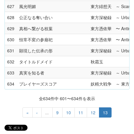
627
風光明媚
東方緋想天 ～ Scarlet W
628
公正なる奪い合い
東方深秘録 ～ Urban Leg
629
真相へ繋がる枝葉
東方憑依華 〜 Antinomy 
630
恒常不変の参廟祀
東方憑依華 〜 Antinomy 
631
顕現した伝承の形
東方深秘録 ～ Urban Leg
632
タイトルドメイド
秋霜玉
633
真実を知る者
東方深秘録 ～ Urban Leg
634
プレイヤーズスコア
妖精大戦争 ～ 東方
全634件中 601〜634件を表示
«
‹
...
9
10
11
12
13