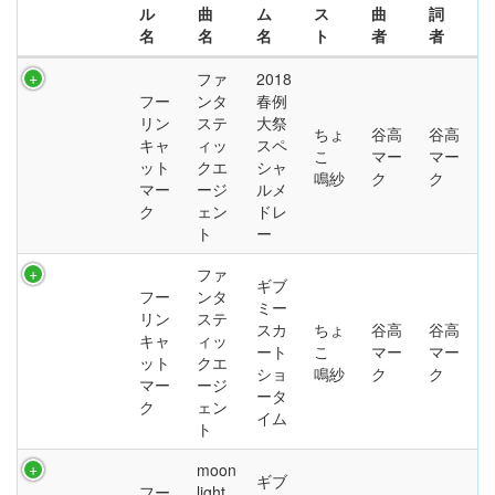
ル
曲
ム
ス
曲
詞
名
名
名
ト
者
者
ファ
2018
フー
ンタ
春例
リン
ステ
大祭
ちょ
谷高
谷高
キャ
ィッ
スペ
こ
マー
マー
ット
クエ
シャ
鳴紗
ク
ク
マー
ージ
ルメ
ク
ェン
ドレ
ト
ー
ファ
ギブ
フー
ンタ
ミー
リン
ステ
スカ
ちょ
谷高
谷高
キャ
ィッ
ート
こ
マー
マー
ット
クエ
ショ
鳴紗
ク
ク
マー
ージ
ータ
ク
ェン
イム
ト
moon
ギブ
フー
light