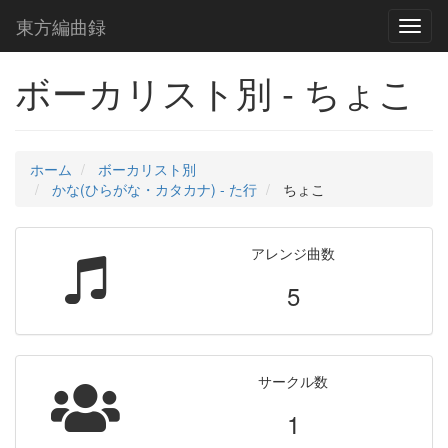
東方編曲録
Toggl
naviga
ボーカリスト別 - ちょこ
ホーム
ボーカリスト別
かな(ひらがな・カタカナ) - た行
ちょこ
アレンジ曲数
5
サークル数
1