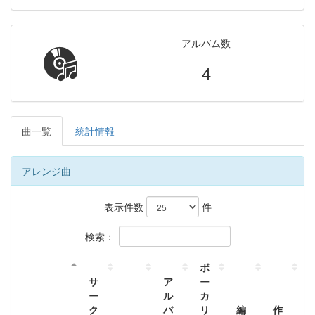
アルバム数
4
曲一覧
統計情報
アレンジ曲
表示件数
件
検索：
ボ
サ
ア
ー
ー
ル
カ
ク
バ
リ
編
作