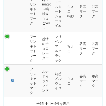
ミー
リン
magic
スカ
ちょ
谷高
谷高
キャ
～鳴
ート
こ
マー
マー
ット
紗＆
ショ
鳴紗
ク
ク
マー
ちょ
ータ
ク
こver.
イム
～
フー
マリ
感情
リン
ベル
のチ
谷高
谷高
キャ
マー
ちょ
ョコ
マー
マー
ット
ルク
こ
レー
ク
ク
マー
ラシ
ター
ク
ック
フー
ルナ
リン
幻想
ティ
谷高
谷高
キャ
メル
ちょ
ック
マー
マー
ット
ヴェ
こ
マイ
ク
ク
マー
イユ
ンド
ク
全5件中 1〜5件を表示