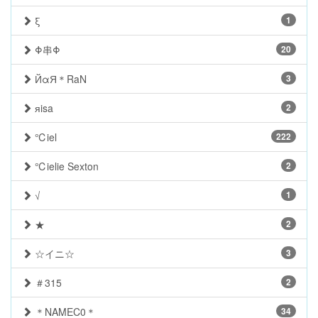
ξ
1
Φ串Φ
20
ЙαЯ＊RaN
3
яisa
2
℃iel
222
℃ielie Sexton
2
√
1
★
2
☆イニ☆
3
＃315
2
＊NAMEC0＊
34