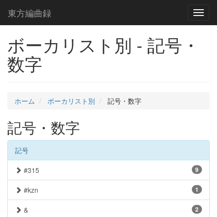
東方編曲録
Toggl
naviga
ボーカリスト別 - 記号・
数字
ホーム
ボーカリスト別
記号・数字
記号・数字
記号
#315
9
#kzn
1
&
2