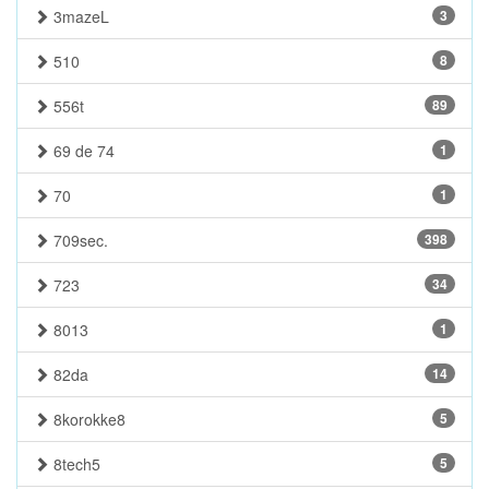
3mazeL
3
510
8
556t
89
69 de 74
1
70
1
709sec.
398
723
34
8013
1
82da
14
8korokke8
5
8tech5
5