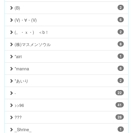
(B)
2
(V)・∀・(V)
6
(。・ｘ・)ゝ＜b！
2
(株)マスメンソウル
8
*airi
1
*manna
6
*あいり
2
-
22
>>96
41
???
28
_Shrine_
1