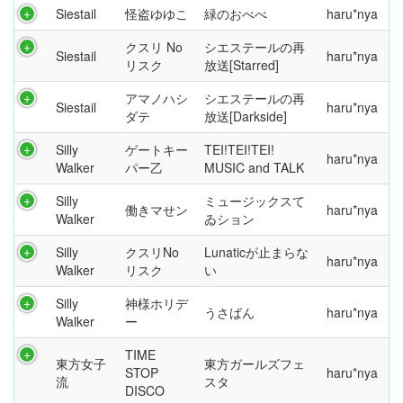
Siestail
怪盗ゆゆこ
緑のおべべ
haru*nya
クスリ No
シエステールの再
Siestail
haru*nya
リスク
放送[Starred]
アマノハシ
シエステールの再
Siestail
haru*nya
ダテ
放送[Darkside]
Silly
ゲートキー
TEI!TEI!TEI!
haru*nya
Walker
パー乙
MUSIC and TALK
Silly
ミュージックスて
働きマせン
haru*nya
Walker
ゐション
Silly
クスリNo
Lunaticが止まらな
haru*nya
Walker
リスク
い
Silly
神様ホリデ
うさばん
haru*nya
Walker
ー
TIME
東方女子
東方ガールズフェ
STOP
haru*nya
流
スタ
DISCO