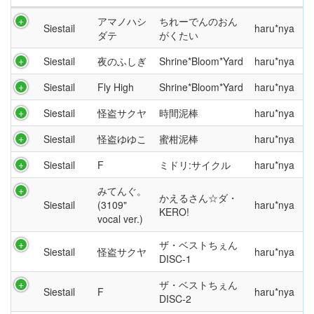
アマノハシ
ちれーでんのおん
Siestail
haru*nya
ダテ
がくたい
Siestail
夜のふしぎ
Shrine*Bloom*Yard
haru*nya
Siestail
Fly High
Shrine*Bloom*Yard
haru*nya
Siestail
怪盗サクヤ
時間泥棒
haru*nya
Siestail
怪盗ゆゆこ
蜜柑泥棒
haru*nya
Siestail
F
ミドリ:サイクル
haru*nya
みてんぐ。
かえるさん☆ダ・
Siestail
(3109"
haru*nya
KERO!
vocal ver.)
ザ・ベストちぇん
Siestail
怪盗サクヤ
haru*nya
DISC-1
ザ・ベストちぇん
Siestail
F
haru*nya
DISC-2