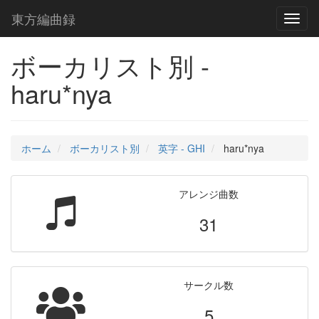
東方編曲録
Toggl
naviga
ボーカリスト別 -
haru*nya
ホーム
ボーカリスト別
英字 - GHI
haru*nya
アレンジ曲数
31
サークル数
5