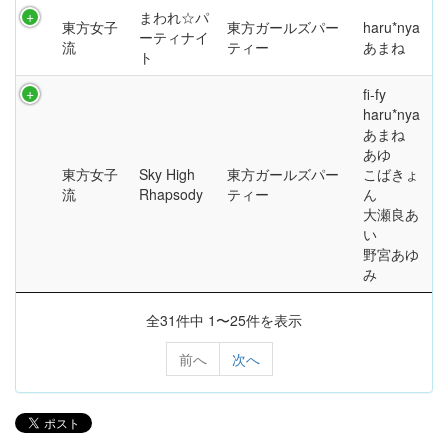
まわれ☆パ
東方女子
東方ガールズパー
haru*nya
ーティナイ
流
ティー
あまね
ト
fi-fy
haru*nya
あまね
あゆ
東方女子
Sky High
東方ガールズパー
こばきょ
流
Rhapsody
ティー
ん
大瀬良あ
い
野宮あゆ
み
全31件中 1〜25件を表示
前へ
次へ