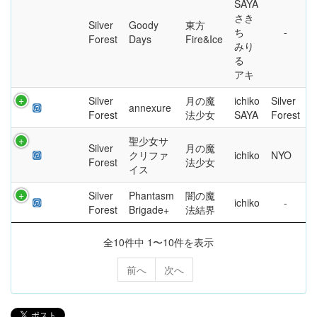
SAYA
さき
Silver
Goody
東方
ち
Forest
Days
Fire&Ice
みり
る
アキ
Silver
月の魔
ichiko
Silver
annexure
Forest
法少女
SAYA
Forest
聖少女サ
Silver
月の魔
クリファ
ichiko
NYO
Forest
法少女
イス
Silver
Phantasm
闇の魔
ichiko
Forest
Brigade+
法結界
全10件中 1〜10件を表示
前へ
次へ