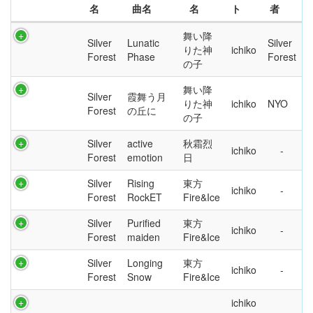
名
曲名
名
ト
者
舞い降
Silver
Lunatic
Silver
りた神
ichiko
Forest
Phase
Forest
の子
舞い降
Silver
霞舞う月
りた神
ichiko
NYO
Forest
の丘に
の子
Silver
active
秋霜烈
ichiko
Forest
emotion
日
Silver
Rising
東方
ichiko
Forest
RockET
Fire&Ice
Silver
Purified
東方
ichiko
Forest
maiden
Fire&Ice
Silver
Longing
東方
ichiko
Forest
Snow
Fire&Ice
ichiko