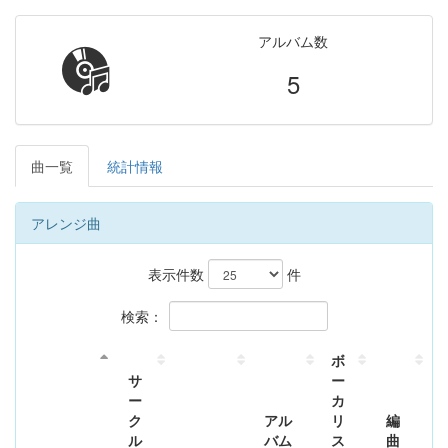
アルバム数
5
曲一覧
統計情報
アレンジ曲
表示件数
件
検索：
ボ
サ
ー
ー
カ
ク
アル
リ
編
ル
バム
ス
曲