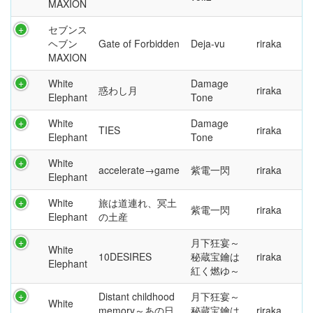
MAXION
セブンス
ヘブン
Gate of Forbidden
Deja-vu
riraka
MAXION
White
Damage
惑わし月
riraka
Elephant
Tone
White
Damage
TIES
riraka
Elephant
Tone
White
accelerate→game
紫電一閃
riraka
Elephant
White
旅は道連れ、冥土
紫電一閃
riraka
Elephant
の土産
月下狂宴～
White
10DESIRES
秘蔵宝鑰は
riraka
Elephant
紅く燃ゆ～
Distant childhood
月下狂宴～
White
memory～あの日
秘蔵宝鑰は
riraka