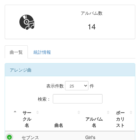
アルバム数
14
曲一覧
統計情報
アレンジ曲
表示件数
件
検索：
サー
ボー
クル
アルバム
カリ
名
曲名
名
スト
セブンス
Girl's