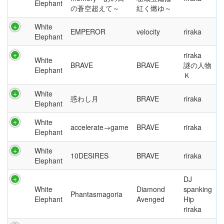
Elephant
の蒼空超えて～
紅く燃ゆ～
White
EMPEROR
velocity
riraka
Elephant
riraka
White
BRAVE
BRAVE
謎の人物
Elephant
Ｋ
White
惑わし月
BRAVE
riraka
Elephant
White
accelerate→game
BRAVE
riraka
Elephant
White
10DESIRES
BRAVE
riraka
Elephant
DJ
White
Diamond
spanking
Phantasmagoria
Elephant
Avenged
Hip
riraka