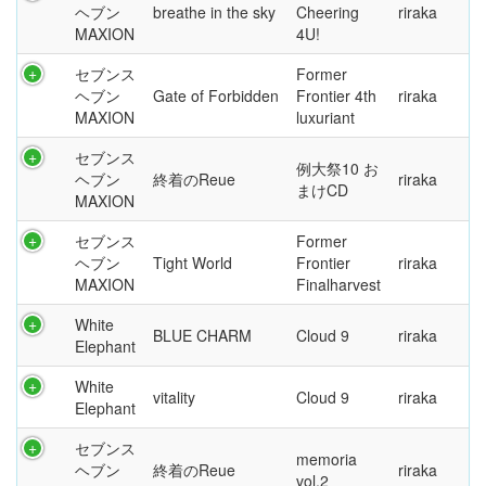
ヘブン
breathe in the sky
Cheering
riraka
MAXION
4U!
セブンス
Former
ヘブン
Gate of Forbidden
Frontier 4th
riraka
MAXION
luxuriant
セブンス
例大祭10 お
ヘブン
終着のReue
riraka
まけCD
MAXION
セブンス
Former
ヘブン
Tight World
Frontier
riraka
MAXION
Finalharvest
White
BLUE CHARM
Cloud 9
riraka
Elephant
White
vitality
Cloud 9
riraka
Elephant
セブンス
memoria
ヘブン
終着のReue
riraka
vol.2