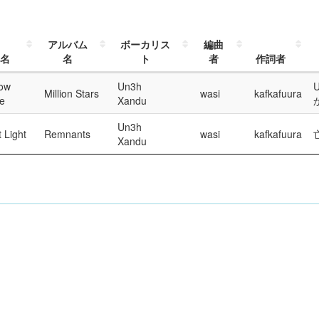
アルバム
ボーカリス
編曲
名
名
ト
者
作詞者
low
Un3h
Million Stars
wasi
kafkafuura
e
Xandu
Un3h
 Light
Remnants
wasi
kafkafuura
Xandu