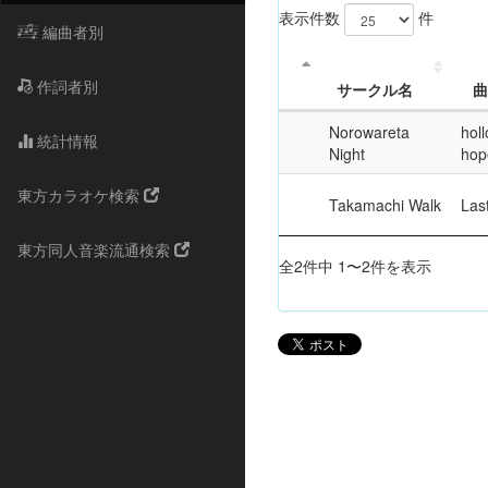
表示件数
件
編曲者別
作詞者別
サークル名
曲
Norowareta
hol
統計情報
Night
hop
東方カラオケ検索
Takamachi Walk
Last
東方同人音楽流通検索
全2件中 1〜2件を表示