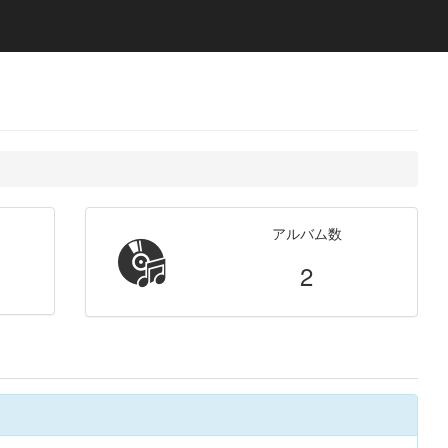
アルバム数
2