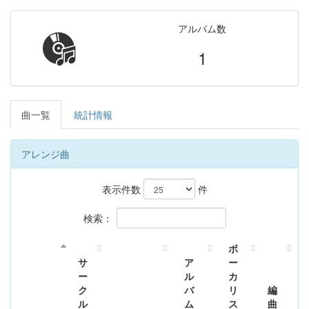
アルバム数
1
曲一覧
統計情報
アレンジ曲
表示件数
件
検索：
ボ
サ
ア
ー
ー
ル
カ
ク
バ
リ
編
ル
ム
ス
曲