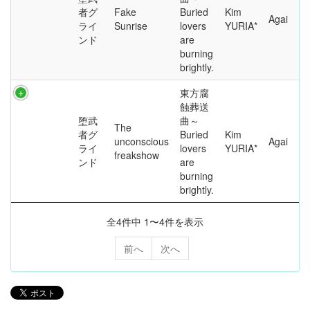
者グ
Fake
Buried
Kim
Agai
ライ
Sunrise
lovers
YURIA*
ンド
are
burning
brightly.
東方腐
蝕葬送
堕武
曲～
The
者グ
Buried
Kim
unconscious
Agai
ライ
lovers
YURIA*
freakshow
ンド
are
burning
brightly.
全4件中 1〜4件を表示
前へ
次へ