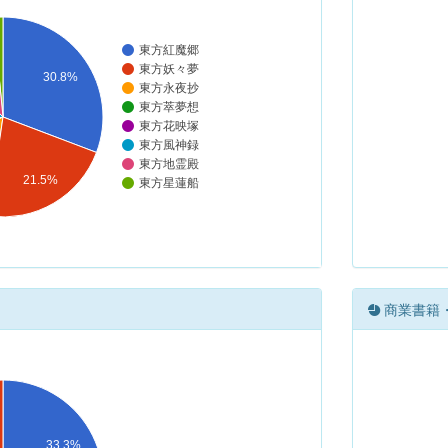
東方紅魔郷
東方妖々夢
30.8%
東方永夜抄
東方萃夢想
東方花映塚
東方風神録
東方地霊殿
21.5%
東方星蓮船
商業書籍
33.3%