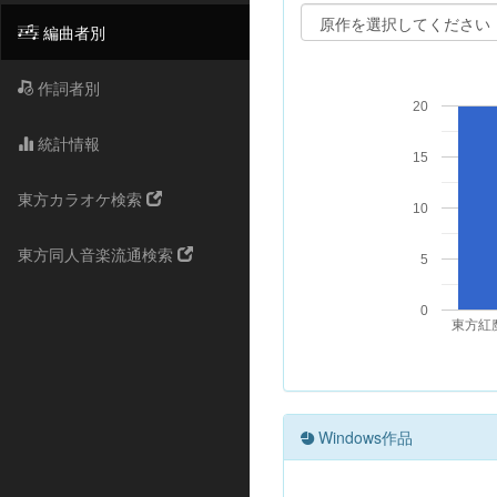
編曲者別
作詞者別
20
統計情報
15
東方カラオケ検索
10
東方同人音楽流通検索
5
0
東方紅
Windows作品