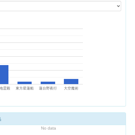
地霊殿
東方星蓮船
蓮台野夜行
大空魔術
品
No data