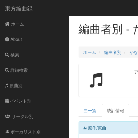
東方編曲録
編曲者別 -
ホーム
About
ホーム
編曲者別
かな
検索
詳細検索
原曲別
イベント別
曲一覧
統計情報
サークル別
原作/原曲
ボーカリスト別