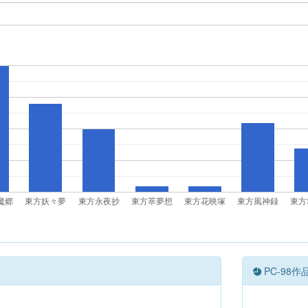
魔郷
東方妖々夢
東方永夜抄
東方萃夢想
東方花映塚
東方風神録
東方
PC-98作