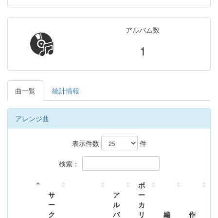
アルバム数
1
曲一覧
統計情報
アレンジ曲
表示件数
件
検索：
ボ
サ
ア
ー
ー
ル
カ
ク
バ
リ
編
作