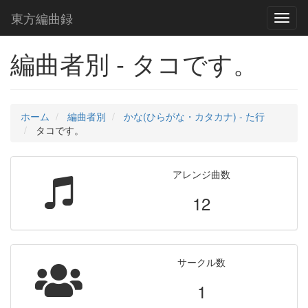
東方編曲録
Toggl
naviga
編曲者別 - タコです。
ホーム
編曲者別
かな(ひらがな・カタカナ) - た行
タコです。
アレンジ曲数
12
サークル数
1