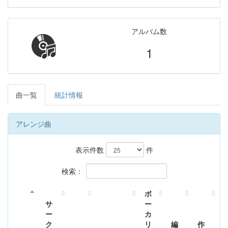
アルバム数
1
曲一覧
統計情報
アレンジ曲
表示件数
件
検索：
ボ
サ
ー
ー
カ
ク
リ
編
作