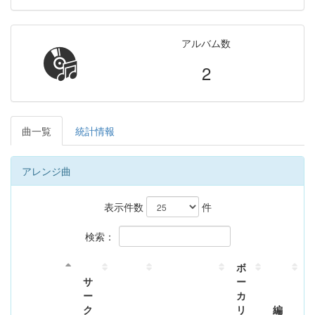
アルバム数
2
曲一覧
統計情報
アレンジ曲
表示件数
件
検索：
ボ
サ
ー
ー
カ
ク
リ
編