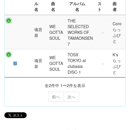
ル
曲
アルバム
ス
曲
名
名
名
ト
者
THE
Coro
WE
SELECTED
魂音
らっ
GOTTA
WORKS OF
泉
ぷび
SOUL
TAMAONSEN
と
7
TOSX
K's
WE
魂音
TOKYO at
らっ
GOTTA
泉
clubasia
ぷび
SOUL
DISC-1
と
全2件中 1〜2件を表示
前へ
次へ