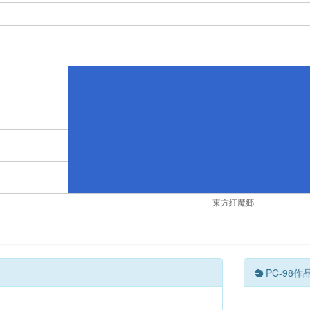
東方紅魔郷
PC-98作