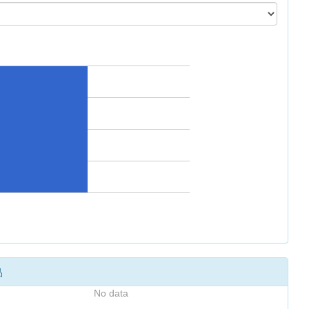
品
No data