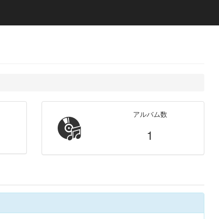
アルバム数
1