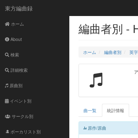
東方編曲録
編曲者別 - H
ホーム
About
ホーム
編曲者別
英字 
検索
詳細検索
原曲別
イベント別
曲一覧
統計情報
サークル別
原作/原曲
ボーカリスト別