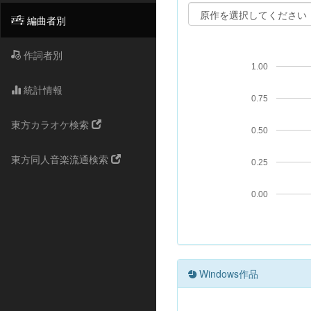
編曲者別
作詞者別
1.00
統計情報
0.75
東方カラオケ検索
0.50
東方同人音楽流通検索
0.25
0.00
Windows作品