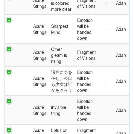
Acute
Fragment
is colored
Adan
Strings
of Visions
more clear
Emotion
Acute
Sharpest
will be
Adan
Strings
Mind
handed
down
Other
Acute
Fragment
gleam is
Adan
Strings
of Visions
rising
退屈に身を
Emotion
Acute
任せ、今日
will be
Adan
Strings
も少女は誰
handed
かをさらう
down
Emotion
Acute
invisible
will be
Adan
Strings
thing
handed
down
Acute
Lotus on
Fragment
Adan