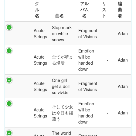
ク
アル
リ
編
ル
バム
ス
曲
名
曲名
名
ト
者
Step mark
Acute
Fragment
on white
Adan
Strings
of Visions
snows
Emotion
Acute
全てが萃ま
will be
Adan
Strings
る場所
handed
down
One girl
Acute
Fragment
get a doll
Adan
Strings
of Visions
so vivids
Emotion
そして少女
Acute
will be
は今日も揺
Adan
Strings
handed
蕩う
down
The world