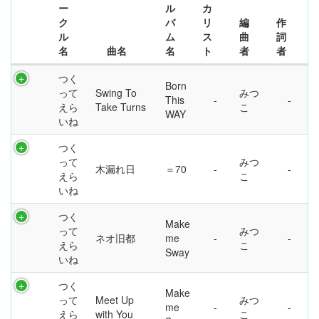
ー
ル
カ
ク
バ
リ
編
作
ル
ム
ス
曲
詞
名
曲名
名
ト
者
者
つく
Born
って
Swing To
みつ
This
えら
Take Turns
こ
WAY
いね
つく
って
みつ
木漏れ日
＝70
えら
こ
いね
つく
Make
って
みつ
ネオ旧都
me
えら
こ
Sway
いね
つく
Make
って
Meet Up
みつ
me
えら
with You
こ