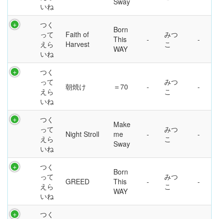
Sway
いね
つく
Born
って
Faith of
みつ
This
えら
Harvest
こ
WAY
いね
つく
って
みつ
朝焼け
＝70
えら
こ
いね
つく
Make
って
みつ
Night Stroll
me
えら
こ
Sway
いね
つく
Born
って
みつ
GREED
This
えら
こ
WAY
いね
つく