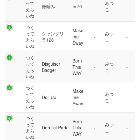
って
みつ
微睡み
＝70
えら
こ
いね
つく
Make
って
シャングリ
みつ
me
えら
ラ128
こ
Sway
いね
つく
Born
って
Disguiser
みつ
This
えら
Badger
こ
WAY
いね
つく
Make
って
みつ
Doll Up
me
えら
こ
Sway
いね
つく
Born
って
みつ
Derelict Park
This
えら
こ
WAY
いね