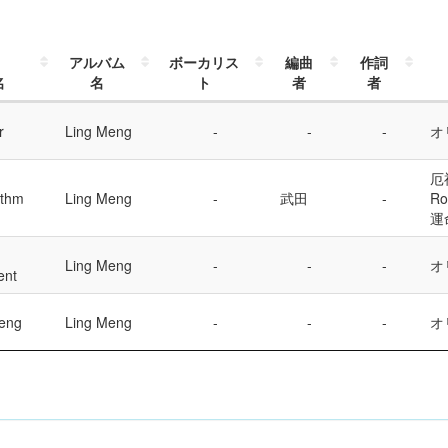
アルバム
ボーカリス
編曲
作詞
名
名
ト
者
者
r
Ling Meng
オ
厄
ythm
Ling Meng
武田
Ro
運
Ling Meng
オ
ent
eng
Ling Meng
オ