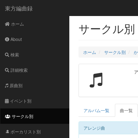
東方編曲録
サークル別 
ホーム
About
ホーム
サークル別
か
検索
詳細検索
原曲別
イベント別
アルバム一覧
曲一覧
サークル別
アレンジ曲
ボーカリスト別