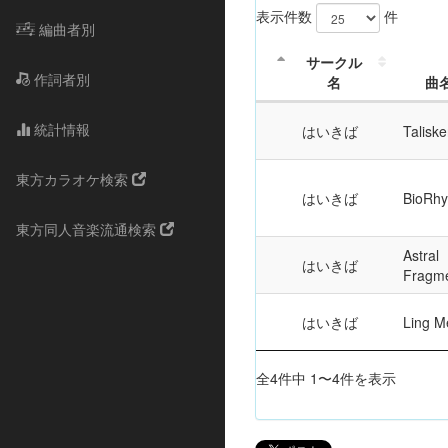
表示件数
件
編曲者別
サークル
作詞者別
名
曲
統計情報
はいきば
Taliske
東方カラオケ検索
はいきば
BioRh
東方同人音楽流通検索
Astral
はいきば
Fragm
はいきば
Ling M
全4件中 1〜4件を表示