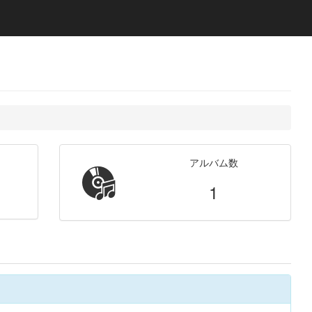
アルバム数
1