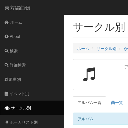
東方編曲録
サークル別 
ホーム
About
ホーム
サークル別
か
検索
詳細検索
原曲別
イベント別
アルバム一覧
曲一覧
サークル別
アルバム
ボーカリスト別