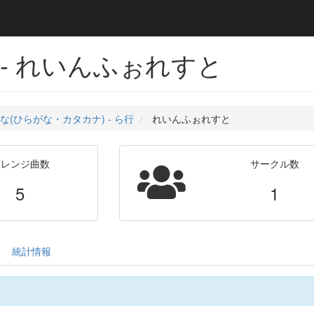
- れいんふぉれすと
な(ひらがな・カタカナ) - ら行
れいんふぉれすと
アレンジ曲数
サークル数
5
1
統計情報