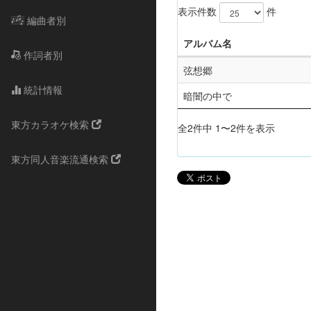
表示件数
件
編曲者別
アルバム名
作詞者別
弦想郷
統計情報
暗闇の中で
東方カラオケ検索
全2件中 1〜2件を表示
東方同人音楽流通検索