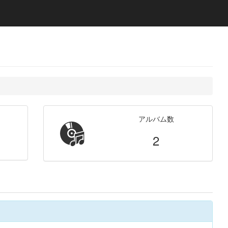
アルバム数
2