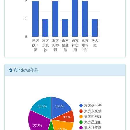
2
1
0
東方
東方
東方
東方
東方
東方
その
妖々
永夜
風神
星蓮
神霊
紺珠
他
夢
抄
録
船
廟
伝
Windows作品
東方妖々夢
18.2%
18.2%
東方永夜抄
東方風神録
9.1%
東方星蓮船
27.3%
東方神霊廟
18.2%