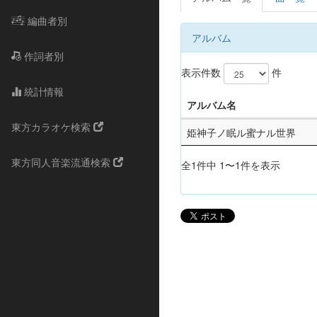
編曲者別
アルバム
作詞者別
表示件数
件
統計情報
アルバム名
東方カラオケ検索
姫神子ノ眠ル蜜ナル世界
東方同人音楽流通検索
全1件中 1〜1件を表示