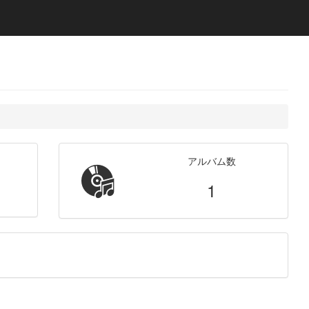
アルバム数
1