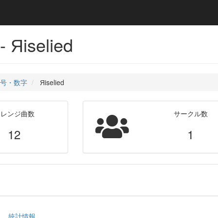
iselied
号・数字
Яiselied
アレンジ曲数
サークル数
12
1
統計情報