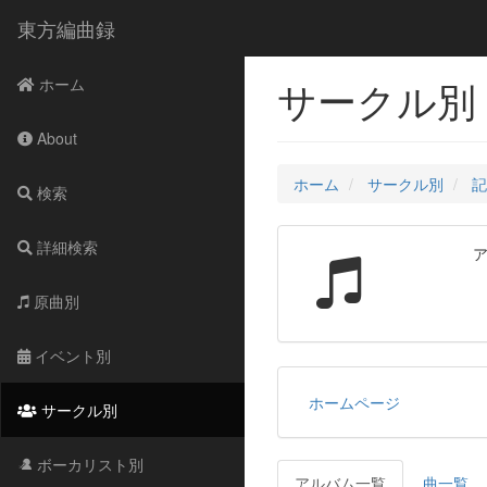
東方編曲録
サークル別 - Я
ホーム
About
ホーム
サークル別
記
検索
詳細検索
原曲別
イベント別
ホームページ
サークル別
ボーカリスト別
アルバム一覧
曲一覧