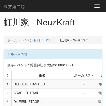
東方編曲録
Toggl
naviga
虹川家 - NeuzKraft
ホーム
イベント別
2006
虹川家 - NeuzKraft
アルバム情報
頒布イベント : 博麗神社例大祭3(2006/05/21)
#
曲名
ボーカリスト
編
1
REDDER THAN RED
骨折
2
SCARLET TRAIL
骨折
3
Dr. EIRIN STAGE 1
蓬屋