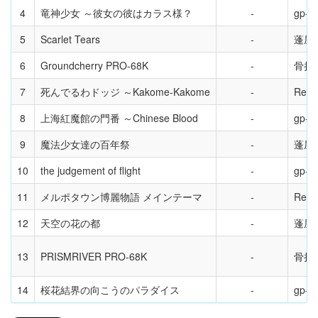
4
竜神少女 ～彼女の彼はカラス様？
gp-ln
5
Scarlet Tears
蓬屋
6
Groundcherry PRO-68K
骨折
7
死んでるわドッジ ～Kakome-Kakome
Revi
8
上海紅魔館の門番 ～Chinese Blood
gp-ln
9
魔法少女達の百年祭
蓬屋
10
the judgement of flight
gp-ln
11
メルポタウン博麗物語 メインテーマ
Revi
12
天空の花の都
蓬屋
13
PRISMRIVER PRO-68K
骨折
14
桜花結界の向こうのパラダイス
gp-ln