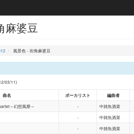
街角麻婆豆
012
風景色 - 街角麻婆豆
/03/11)
曲名
ボーカリスト
編曲者
' Quartet～幻想風靡～
中雑魚酒菜
中雑魚酒菜
中雑魚酒菜