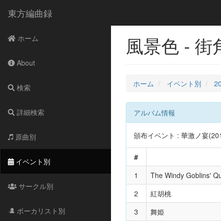
東方編曲録
風景色 - 
ホーム
About
ホーム
イベント別
2
検索
詳細検索
アルバム情報
頒布イベント : 華激ノ宴(2012
原曲別
#
イベント別
1
The Windy Goblins
サークル別
2
紅胡桃
ボーカリスト別
3
舞姫