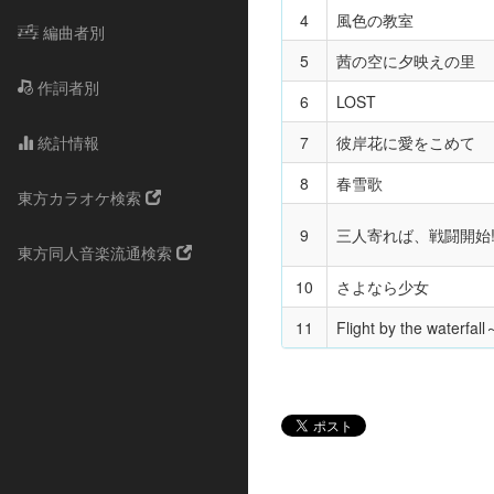
4
風色の教室
編曲者別
5
茜の空に夕映えの里
作詞者別
6
LOST
統計情報
7
彼岸花に愛をこめて
8
春雪歌
東方カラオケ検索
9
三人寄れば、戦闘開始
東方同人音楽流通検索
10
さよなら少女
11
Flight by the water